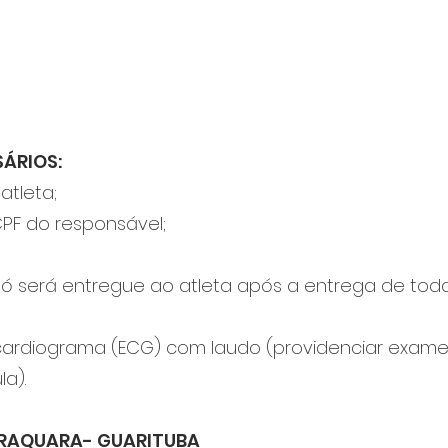
ÁRIOS:
tleta;
PF do responsável;
 só será entregue ao atleta após a entrega de t
cardiograma (ECG) com laudo (providenciar exame
a).
IRAQUARA- GUARITUBA