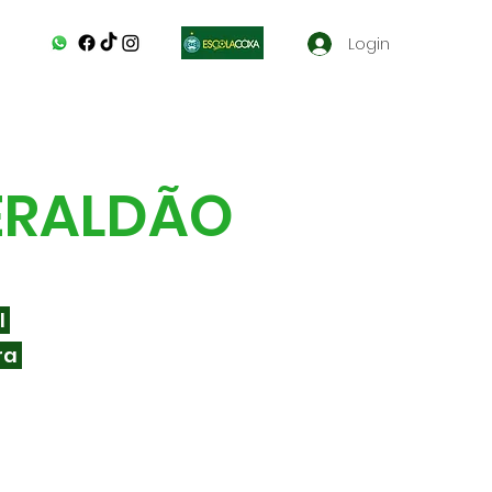
Login
GERALDÃO
l
ra