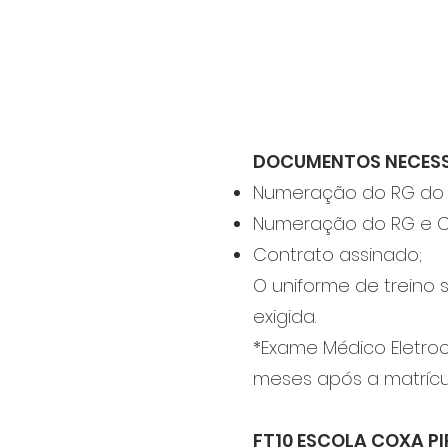
DOCUMENTOS NECESS
Numeração do RG do a
Numeração do RG e C
Contrato assinado;
O uniforme de treino
exigida.
*Exame Médico Eletro
meses após a matrícul
FT10 ESCOLA COXA P