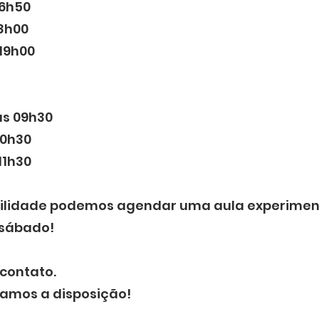
16h50
18h00
 19h00
às 09h30
10h30
11h30
bilidade podemos agendar uma aula experiment
 sábado!
contato.
amos a disposição!