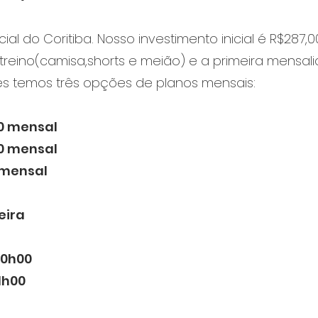
al do Coritiba. Nosso investimento inicial é R$287,0
 treino(camisa,shorts e meião) e a primeira mensal
ês temos três opções de planos mensais:
0 mensal
0 mensal
 mensal
eira
10h00
11h00